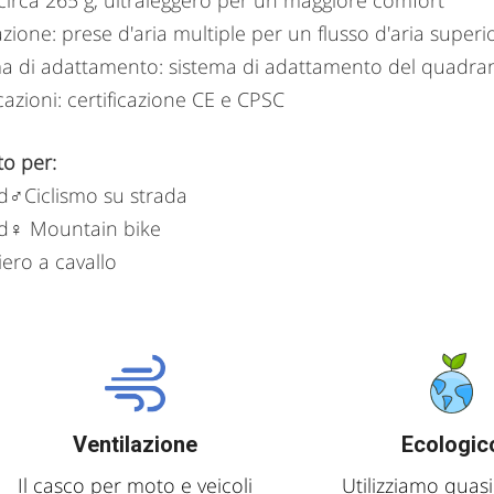
circa 265 g, ultraleggero per un maggiore comfort
azione: prese d'aria multiple per un flusso d'aria superi
a di adattamento: sistema di adattamento del quadrante
icazioni: certificazione CE e CPSC
to per:
♂️Ciclismo su strada
d♀️ Mountain bike
iero a cavallo
Ventilazione
Ecologic
Il casco per moto e veicoli
Utilizziamo quasi