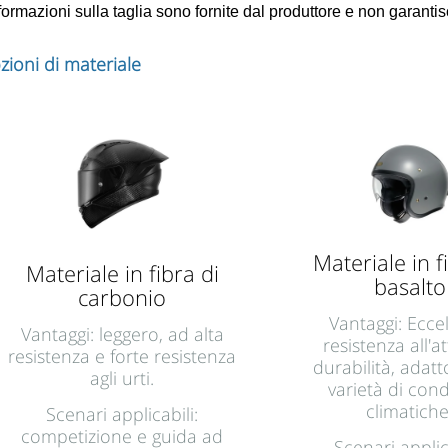
ormazioni sulla taglia sono fornite dal produttore e non garantisc
zioni di materiale
Materiale in f
Materiale in fibra di
basalto
carbonio
Vantaggi: Ecce
Vantaggi: leggero, ad alta
resistenza all'at
resistenza e forte resistenza
durabilità, adat
agli urti.
varietà di cond
climatiche
Scenari applicabili:
competizione e guida ad
Scenari applica