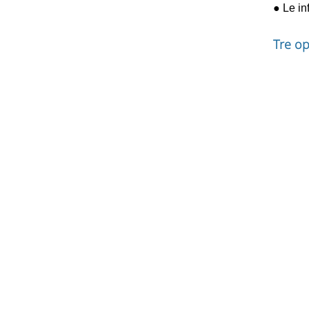
●
Le inf
Tre op