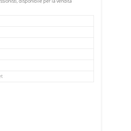
essionisti, disponibile per la vendita
日本語
Nederlands
et