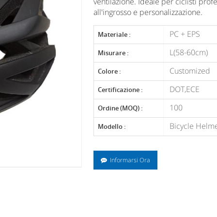
ventilazione. Ideale per ciclisti prof
all'ingrosso e personalizzazione.
PC + EPS
Materiale :
L(58-60cm)
Misurare :
Customized
Colore :
DOT,ECE
Certificazione :
100
Ordine (MOQ) :
Bicycle Helm
Modello :
Informarsi Ora