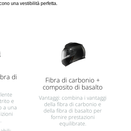
ono una vestibilità perfetta.
ibra di
Fibra di carbonio +
composito di basalto
llente
Vantaggi: combina i vantaggi
trito e
della fibra di carbonio e
to a una
della fibra di basalto per
izioni
fornire prestazioni
.
equilibrate.
bili: