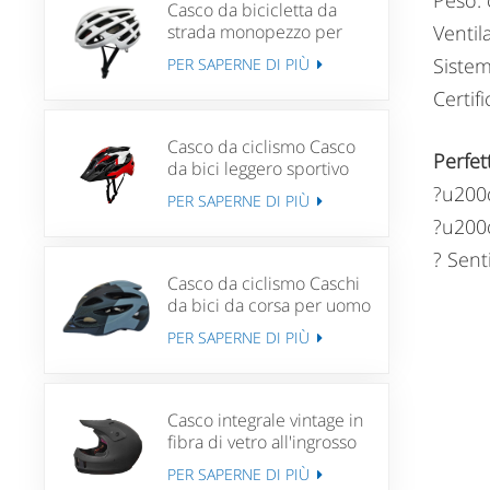
Peso: 
Casco da bicicletta da
strada monopezzo per
Ventil
adulto Casco da ciclismo
Sistem
PER SAPERNE DI PIÙ
da montagna unisex
Certif
Casco da ciclismo Casco
Perfet
da bici leggero sportivo
da ciclismo su strada
?u200d
PER SAPERNE DI PIÙ
unisex MTB di sicurezza
?u200
regolabile
? Sent
Casco da ciclismo Caschi
da bici da corsa per uomo
Donna Casco da bici MTB
PER SAPERNE DI PIÙ
Casco integrale vintage in
fibra di vetro all'ingrosso
per caschi moto scooter
PER SAPERNE DI PIÙ