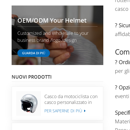
l'otte
casco 
OEM/ODM Your Helmet
? Sicu
Customized and Wholesale to your
affida
business brand /logo /design
Comm
GUARDA DI PIÙ
? Ordi
per gli
NUOVI PRODOTTI
? Opzi
eventi
Casco da motociclista con
casco personalizzato in
fibra di vetro
PER SAPERNE DI PIÙ
Specif
personalizzato
Materi