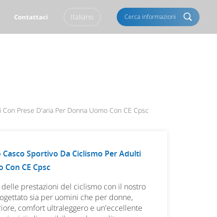
Italiano
Cerca informazioni
Contattaci
English
Français
Italiano
Português
Español
Deutsch
ulti Con Prese D'aria Per Donna Uomo Con CE Cpsc
العربية
Türkçe
Pусский
Tiếng Việt
o Casco Sportivo Da Ciclismo Per Adulti
o Con CE Cpsc
Română
Norsk
delle prestazioni del ciclismo con il nostro
čeština
한국의
Progettato sia per uomini che per donne,
iore, comfort ultraleggero e un'eccellente
Svenska
Melayu