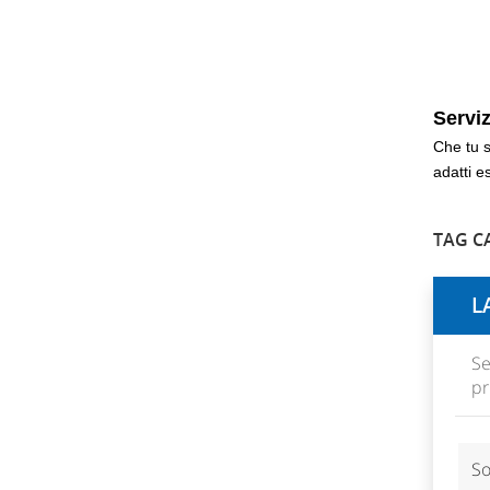
Serviz
Che tu s
adatti
es
TAG CA
L
Se
pr
So