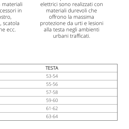
 materiali
elettrici sono realizzati con
cessori in
materiali durevoli che
ostro,
offrono la massima
, scatola
protezione da urti e lesioni
one ecc.
alla testa negli ambienti
urbani trafficati.
TESTA
53-54
55-56
57-58
59-60
61-62
63-64