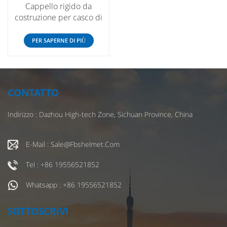
Cappello rigido da
costruzione per casco di
sicurezza in fibra di vetro
all'ingrosso in Cina
PER SAPERNE DI PIÙ
CONTATTO
Indirizzo : Dazhou High-tech Zone, Sichuan Province, China
E-Mail : Sale@fbshelmet.com
Tel : +86 19556521852
Whatsapp : +86 19556521852
SOTTOSCRIVI