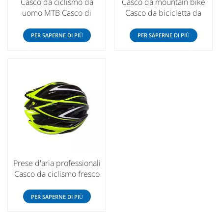
Casco da ciclismo da
Casco da mountain bike
uomo MTB Casco di
Casco da bicicletta da
sicurezza da ciclismo
ciclismo MTB Uomo
Casco da montagna
Donna Casco di sicurezza
PER SAPERNE DI PIÙ
PER SAPERNE DI PIÙ
leggero per bici da strada
sportivo per esterni
Prese d'aria professionali
Casco da ciclismo fresco
Cappello da ciclismo
ultraleggero per mountain
PER SAPERNE DI PIÙ
bike su strada