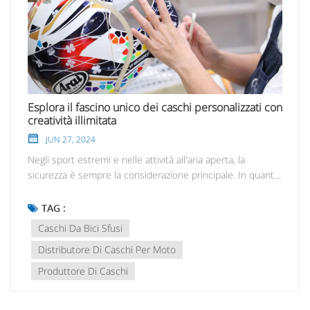
Esplora il fascino unico dei caschi personalizzati con
creatività illimitata
JUN 27, 2024
Negli sport estremi e nelle attività all'aria aperta, la
sicurezza è sempre la considerazione principale. In quanto
equipaggiamento protettivo indispensabile, i caschi
personalizzati non solo garantiscono protezione di
TAG :
sicurezza, ma integrano anche un design personalizzato,
Caschi Da Bici Sfusi
mostrando il loro stile e gusto unici. ? Sicurezza e stile: i
Distributore Di Caschi Per Moto
caschi personalizzati sono realizzati con materiali di alta
qualità e tecnologia avanzata, combinando sicurezza e
Produttore Di Caschi
comfort per fornire una protezione completa della testa.
Allo stesso tempo, il design personalizzato rende i caschi